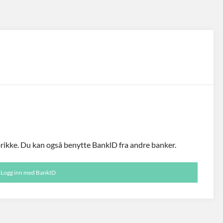
ikke. Du kan ogsâ benytte BanklD fra andre banker.
Logg inn med BankID