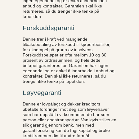
ingen egenandel og er enkel å innarbeide i
anbud og kontrakter. Garantien skal ikke
returneres, så du trenger ikke tenke på
løpetiden.
Forskuddsgaranti
Denne trer i kraft ved manglende
tilbakebetaling av forskudd til kjøper/bestiller,
for eksempel på grunn av insolvens.
Forskuddsbeløpet er ofte mellom 10 og 30
prosent av ordresummen, og hele dette
beløpet garanteres for. Garantien har ingen
egenandel og er enkel å innarbeide i anbud og
kontrakter. Den skal ikke returneres, så du
trenger ikke tenke på løpetiden.
Løyvegaranti
Denne er lovpålagt og dekker kredittors
ubetalte fordringer mot deg som løyvehaver
som har oppstått i virksomheten du har som
person eller godstransportør. Vanligvis stilles en
slik garanti gjennom bank, men med
garantiforsikring kan du frigi kapital og bruke
kredittrammen din til andre formål.