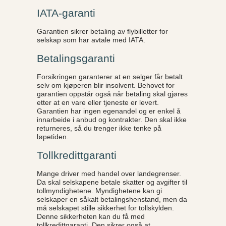
IATA-garanti
Garantien sikrer betaling av flybilletter for
selskap som har avtale med IATA.
Betalingsgaranti
Forsikringen garanterer at en selger får betalt
selv om kjøperen blir insolvent. Behovet for
garantien oppstår også når betaling skal gjøres
etter at en vare eller tjeneste er levert.
Garantien har ingen egenandel og er enkel å
innarbeide i anbud og kontrakter. Den skal ikke
returneres, så du trenger ikke tenke på
løpetiden.
Tollkredittgaranti
Mange driver med handel over landegrenser.
Da skal selskapene betale skatter og avgifter til
tollmyndighetene. Myndighetene kan gi
selskaper en såkalt betalingshenstand, men da
må selskapet stille sikkerhet for tollskylden.
Denne sikkerheten kan du få med
tollkredittgaranti. Den sikrer også at