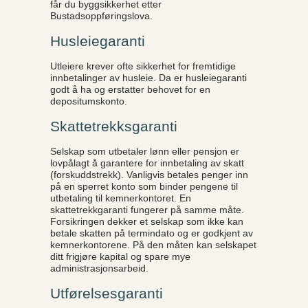
får du byggsikkerhet etter
Bustadsoppføringslova.
Husleiegaranti
Utleiere krever ofte sikkerhet for fremtidige
innbetalinger av husleie. Da er husleiegaranti
godt å ha og erstatter behovet for en
depositumskonto.
Skattetrekksgaranti
Selskap som utbetaler lønn eller pensjon er
lovpålagt å garantere for innbetaling av skatt
(forskuddstrekk). Vanligvis betales penger inn
på en sperret konto som binder pengene til
utbetaling til kemnerkontoret. En
skattetrekkgaranti fungerer på samme måte.
Forsikringen dekker et selskap som ikke kan
betale skatten på termindato og er godkjent av
kemnerkontorene. På den måten kan selskapet
ditt frigjøre kapital og spare mye
administrasjonsarbeid.
Utførelsesgaranti