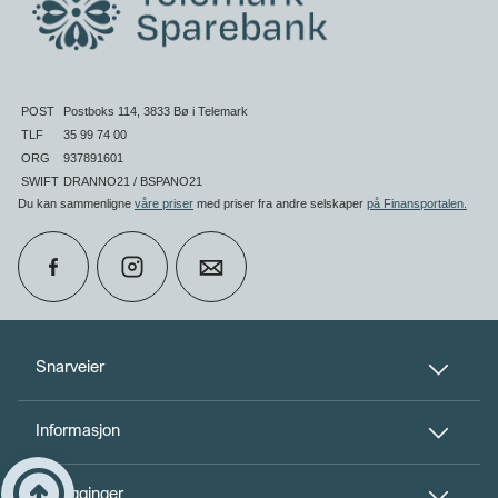
POST
Postboks 114, 3833 Bø i Telemark
TLF
35 99 74 00
ORG
937891601
SWIFT
DRANNO21 / BSPANO21
Du kan sammenligne
våre priser
med priser fra andre selskaper
på Finansportalen
.
calendar_month
Book møte
Snarveier
Informasjon
perm_phone_msg
Kontakt oss
Til toppen
arrow_circle_up
Innlogginger