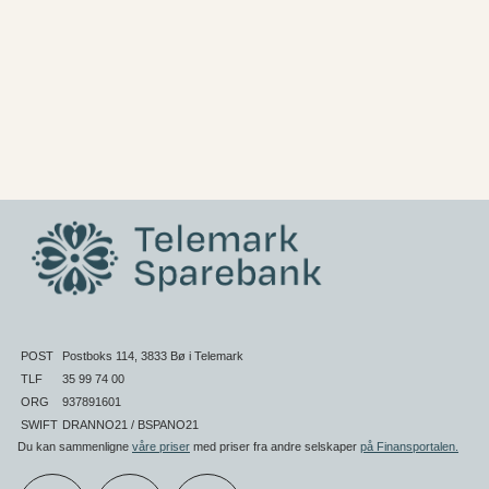
POST
Postboks 114, 3833 Bø i Telemark
TLF
35 99 74 00
ORG
937891601
SWIFT
DRANNO21 / BSPANO21
Du kan sammenligne
våre priser
med priser fra andre selskaper
på Finansportalen
.