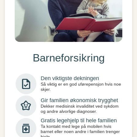
Barneforsikring
Den viktigste dekningen
task
Så viktig er en god uførepensjon hvis noe
skjer.
Gir familien økonomisk trygghet
family_star
Dekker medisinsk invaliditet ved sykdom
og andre alvorlige diagnoser.
Gratis legehjelp til hele familien
medication
Ta kontakt med lege på mobilen hvis
barnet eller noen andre i familien trenger
hjelp.