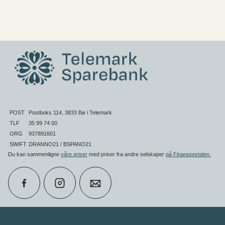
POST
Postboks 114, 3833 Bø i Telemark
TLF
35 99 74 00
ORG
937891601
SWIFT
DRANNO21 / BSPANO21
Du kan sammenligne
våre priser
med priser fra andre selskaper
på Finansportalen
.
calendar_month
Book møte