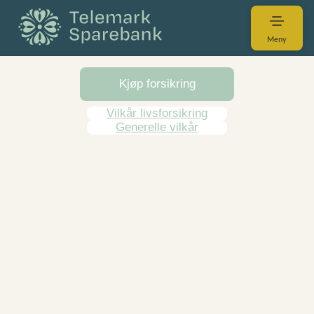
Meny
Kjøp forsikring
Vilkår livsforsikring
Generelle vilkår