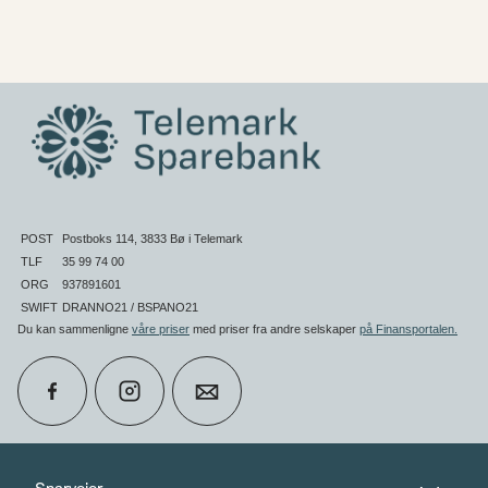
POST
Postboks 114, 3833 Bø i Telemark
TLF
35 99 74 00
ORG
937891601
SWIFT
DRANNO21 / BSPANO21
Du kan sammenligne
våre priser
med priser fra andre selskaper
på Finansportalen
.
calendar_month
Book møte