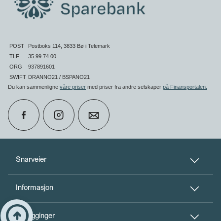
POST
Postboks 114, 3833 Bø i Telemark
TLF
35 99 74 00
ORG
937891601
SWIFT
DRANNO21 / BSPANO21
Du kan sammenligne
våre priser
med priser fra andre selskaper
på Finansportalen
.
calendar_month
Book møte
Snarveier
Informasjon
perm_phone_msg
Kontakt oss
Til toppen
arrow_circle_up
Innlogginger