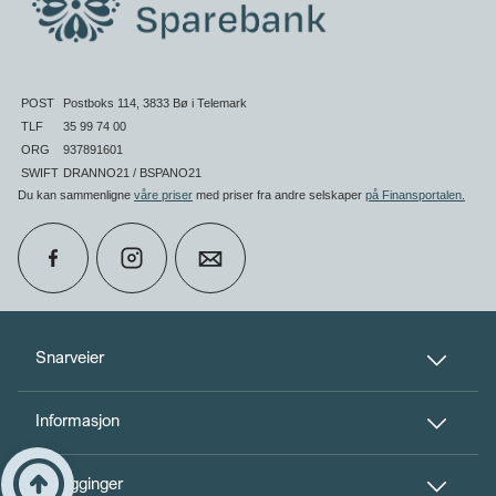
POST
Postboks 114, 3833 Bø i Telemark
TLF
35 99 74 00
ORG
937891601
SWIFT
DRANNO21 / BSPANO21
Du kan sammenligne
våre priser
med priser fra andre selskaper
på Finansportalen
.
calendar_month
Book møte
Snarveier
Informasjon
perm_phone_msg
Kontakt oss
Til toppen
arrow_circle_up
Innlogginger