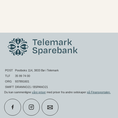
POST
Postboks 114, 3833 Bø i Telemark
TLF
35 99 74 00
ORG
937891601
SWIFT
DRANNO21 / BSPANO21
Du kan sammenligne
våre priser
med priser fra andre selskaper
på Finansportalen
.