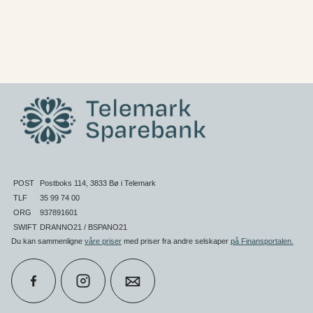
POST
Postboks 114, 3833 Bø i Telemark
TLF
35 99 74 00
ORG
937891601
SWIFT
DRANNO21 / BSPANO21
Du kan sammenligne
våre priser
med priser fra andre selskaper
på Finansportalen
.