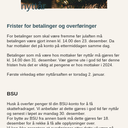
nyttår
Frister for betalinger og overføringer
For betalinger som skal være fremme før julaften må
betalingen være gjort innen kl. 14.00 den 23. desember. Da
har mottaker det på konto på ettermiddagen samme dag.
Betalinger som må være hos mottaker før nyttår må gjøres før
kl. 14.00 den 31. desember. Vær gjerne ute i god tid før denne
fristen hvis det er viktig at pengene er hos mottaker i 2024.
Første virkedag etter nyttårsaften er torsdag 2. januar.
BSU
Husk å overfør penger til din BSU-konto for å få
skattefradraget. Vi anbefaler at dette gjøres i god tid før nyttår
og senest i løpet av mandag 30. desember.
For bytte av BSU fra annen bank må dette gjøres før 18.
desember for å rekke å få alle opplysninger over.
Vi kan ikke garantere at overføringer etter dette vil være på