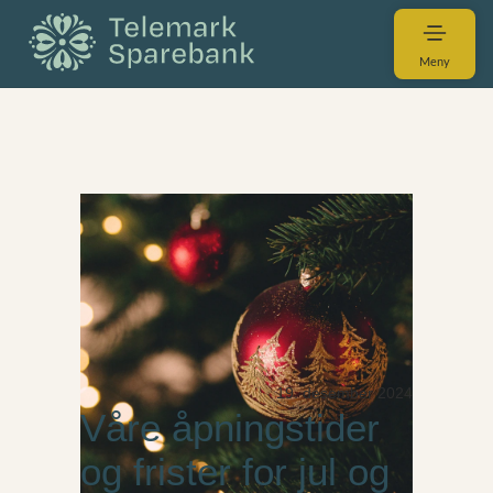
Meny
19. desember 2024
Våre åpningstider
og frister for jul og