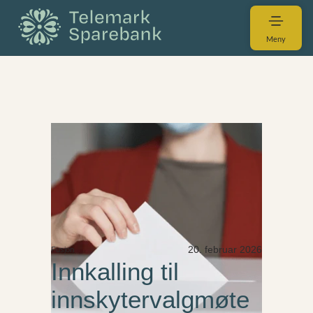
Meny
20. februar 2026
Fusjon
Innkalling til
innskytervalgmøte