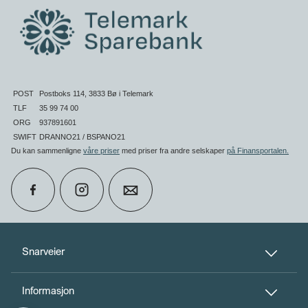
POST
Postboks 114, 3833 Bø i Telemark
TLF
35 99 74 00
ORG
937891601
SWIFT
DRANNO21 / BSPANO21
Du kan sammenligne
våre priser
med priser fra andre selskaper
på Finansportalen
.
calendar_month
Book møte
Snarveier
Informasjon
perm_phone_msg
Kontakt oss
Til toppen