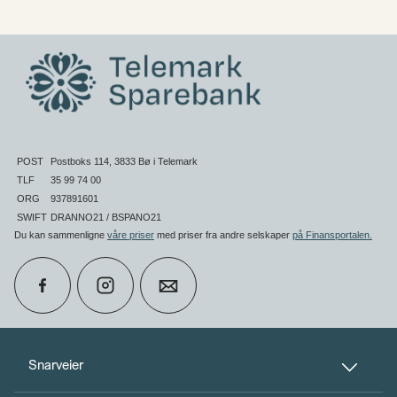
POST
Postboks 114, 3833 Bø i Telemark
TLF
35 99 74 00
ORG
937891601
SWIFT
DRANNO21 / BSPANO21
Du kan sammenligne
våre priser
med priser fra andre selskaper
på Finansportalen
.
calendar_month
Book møte
Snarveier