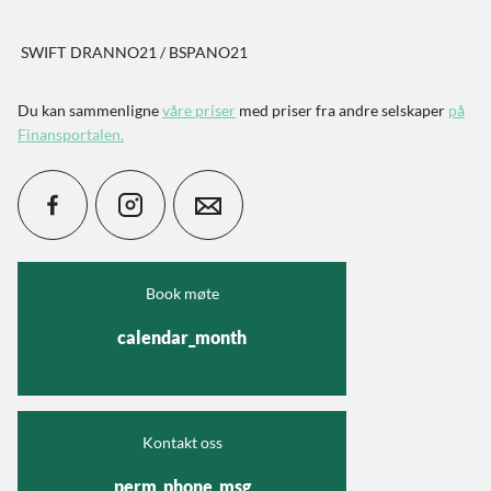
SWIFT
DRANNO21 / BSPANO21
Du kan sammenligne
våre priser
med priser fra andre selskaper
på
Finansportalen
.
Book møte
calendar_month
Kontakt oss
perm_phone_msg